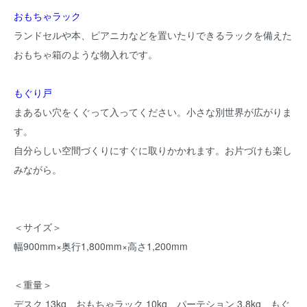
おもちゃラック
ランドセルや本、ピアニカなどを置いたりできるラックを備えた
おもちゃ箱のような物入れです。
もぐり戸
まあるい穴をくぐって入ってください。小さな別世界が広がりま
す。
自分らしい空間づくりにすぐに取りかかれます。お片づけも楽し
みながら。
＜サイズ＞
幅900mm×奥行1,800mm×高さ1,200mm
＜重量＞
デスク 13kg、おもちゃラック 10kg、パーテション 3.8kg、もぐ